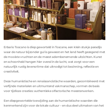
Erbario Toscano is diep geworteld in Toscane, een klein stukje paradijs
waar de natuur bijzonder gul is geweest en het land heeft gezegend met
de mooiste vruchten en de meest adembenemende uitzichten. Kunst
en schoonheid hangen hier overal in de lucht, wat zorgt voor een
natuurlijk rustig levensritme dat uitnodigt tot bezinning, reflectie en
creativiteit.
Deze humanistische en renaissancistische waarden, gecombineerd met
verfijnde materialen en uitmuntend vakmanschap, vormen de basis
voor tijdloze creaties: authentieke olfactorische meesterwerken.
Een diepgewortelde toewijding aan de humanistische waarden die
kenmerkend zijn voor de lokale cultuur – en dus deel uitmaken van het