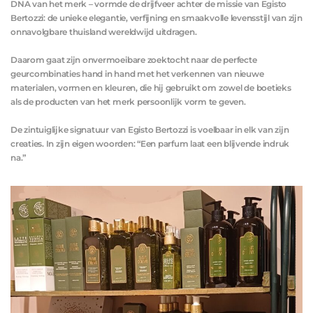
DNA van het merk – vormde de drijfveer achter de missie van Egisto
Bertozzi: de unieke elegantie, verfijning en smaakvolle levensstijl van zijn
onnavolgbare thuisland wereldwijd uitdragen.
Daarom gaat zijn onvermoeibare zoektocht naar de perfecte
geurcombinaties hand in hand met het verkennen van nieuwe
materialen, vormen en kleuren, die hij gebruikt om zowel de boetieks
als de producten van het merk persoonlijk vorm te geven.
De zintuiglijke signatuur van Egisto Bertozzi is voelbaar in elk van zijn
creaties. In zijn eigen woorden: “Een parfum laat een blijvende indruk
na.”