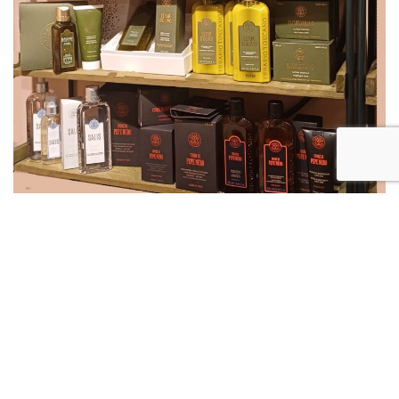
Lichaamsverzorging
Voor jezelf en je huis zorgen is de eerste daad van zelfliefde. Daarom
biedt Erbario Toscano vandaag niet alleen parfums en cosmetische
producten voor het lichaam aan, maar ook huisparfums, gemaakt met
lokale geuren die emoties, herinneringen en verbeelding weten te
prikkelen.
SALIE
Een huisparfum en geurkaars, gekenmerkt door frisse, maritieme noten